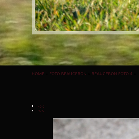
HOME
»
FOTO BEAUCERON
»
BEAUCERON FOTO 4
» 
<<
>>